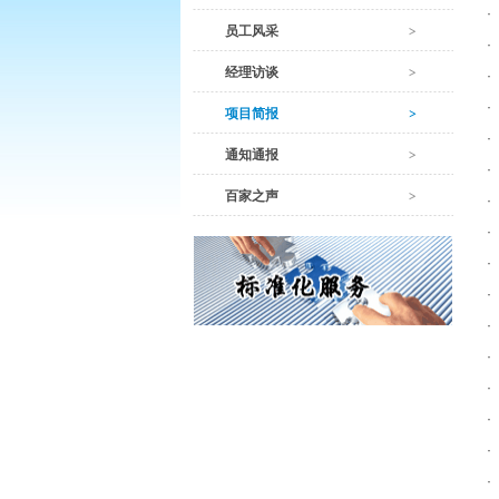
·
员工风采
·
经理访谈
·
·
项目简报
·
通知通报
·
百家之声
·
·
·
·
·
·
·
·
·
·