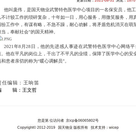
更新日期：
2021-08-31
浏览：
1870
他叫庞伟，是国天物业武警特色医学中心项目的一名保安员，他工
从不计较工作的琐碎复杂，十年如一日，用心服务，用微笑服务，用
纠纷工作中，有谋有略，不急不躁，耐心劝解，将矛盾危机消灭在萌
担当，奉献社会”的国天精神。
2021年8月28日，他的先进感人事迹在武警特色医学中心网络
道。他在平凡的岗位上，干出了不平凡的业绩，保障了医学中心的安
员和患者亲切的称为“暖心调解员”。
责任编辑：王响笛
编 辑：王文哲
您是第
位访问者
京icp备06065802号
Copyright© 2012-2019
国天物业
版权所有 技术支持：
wicep